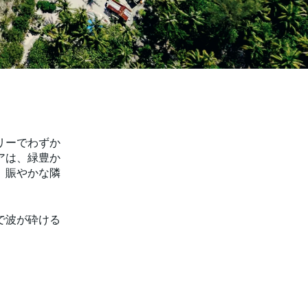
リーでわずか
アは、緑豊か
、賑やかな隣
で波が砕ける