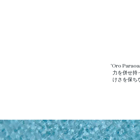
‘Oro P
力を併せ持
けさを保ち