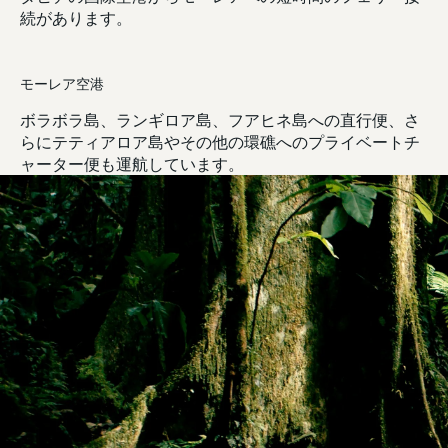
続があります。
モーレア空港
ボラボラ島、ランギロア島、フアヒネ島への直行便、さ
らにテティアロア島やその他の環礁へのプライベートチ
ャーター便も運航しています。