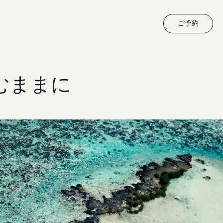
ご予約
むままに