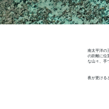
南太平洋の
の距離に位
な山々、手
夜が更ける