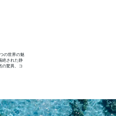
二つの世界の魅
隔絶された静
然の驚異、コ